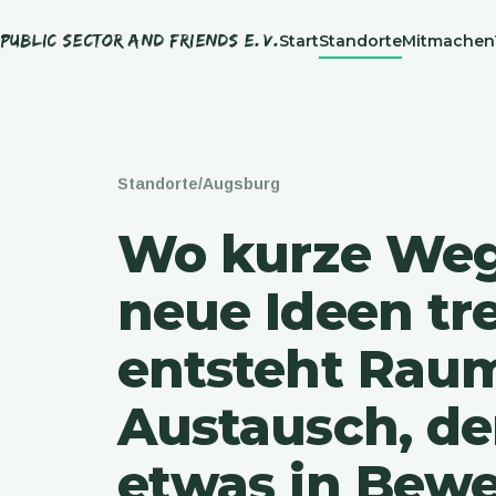
Public Sector and Friends e. V.
Start
Standorte
Mitmachen
Standorte
/
Augsburg
Wo kurze Weg
neue Ideen tre
entsteht Raum
Austausch, de
etwas in Bew